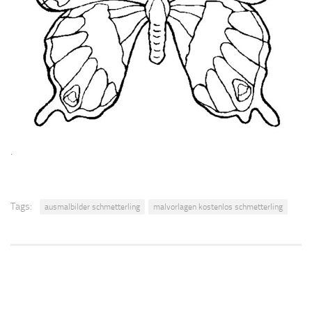
.
Tags:
ausmalbilder schmetterling
malvorlagen kostenlos schmetterling