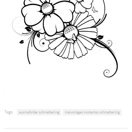
.
Tags:
ausmalbilder schmetterling
malvorlagen kostenlos schmetterling