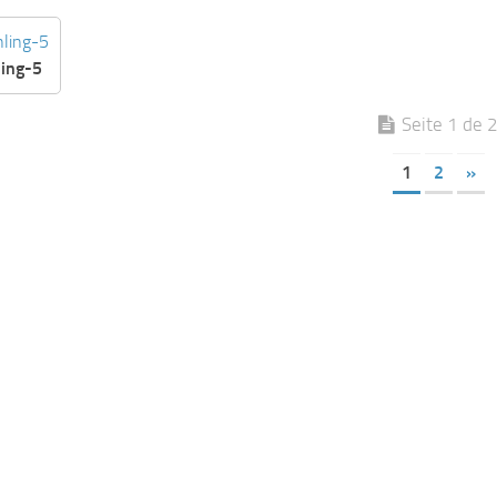
ling-5
Seite 1 de 
1
2
»