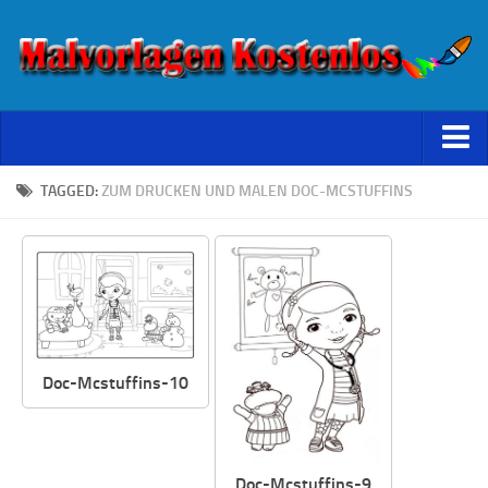
Starseite
TAGGED:
ZUM DRUCKEN UND MALEN DOC-MCSTUFFINS
Datenschutz
Doc-Mcstuffins-10
Doc-Mcstuffins-9