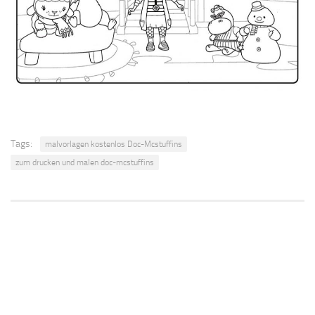
Tags:
malvorlagen kostenlos Doc-Mcstuffins
zum drucken und malen doc-mcstuffins