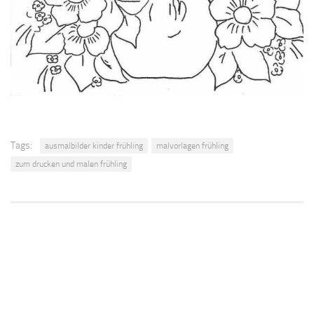
Tags:
ausmalbilder kinder frühling
malvorlagen frühling
zum drucken und malen frühling