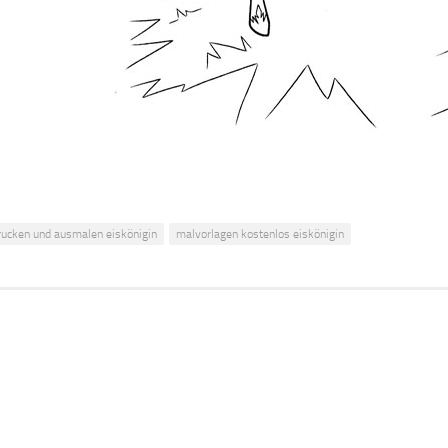
rucken und ausmalen eiskönigin
malvorlagen kostenlos eiskönigin