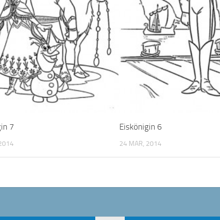
in 7
Eiskönigin 6
2014
24 MAR, 2014