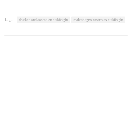
Tags:
drucken und ausmalen eiskönigin
malvorlagen kostenlos eiskönigin