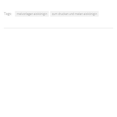
Tags:
malvorlagen eiskönigin
zum drucken und malen eiskönigin