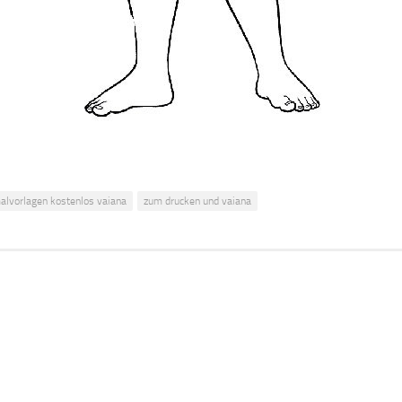
alvorlagen kostenlos vaiana
zum drucken und vaiana