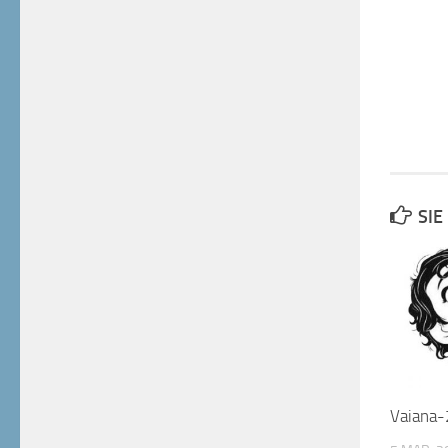
SIE
Vaiana-