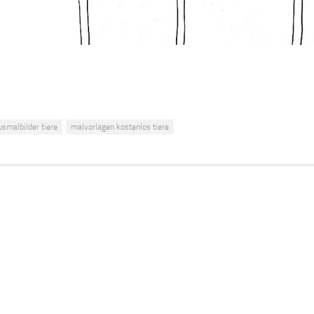
usmalbilder tiere
malvorlagen kostenlos tiere