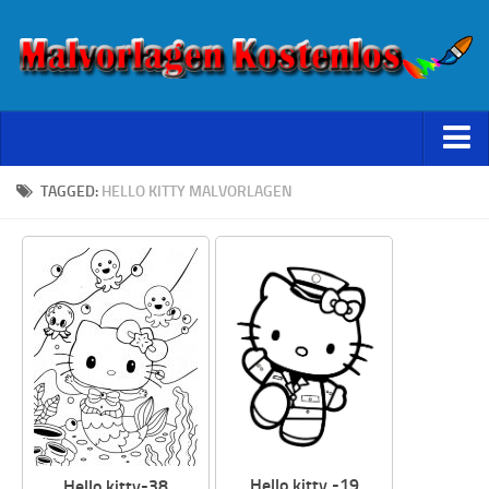
Starseite
TAGGED:
HELLO KITTY MALVORLAGEN
Datenschutz
Hello kitty -19
Hello kitty-38