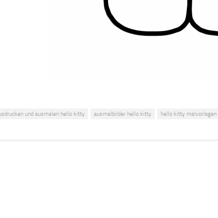
usdrucken und ausmalen hello kitty
ausmalbilder hello kitty
hello kitty malvorlagen