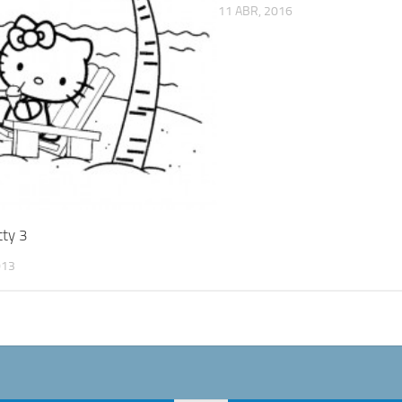
11 ABR, 2016
tty 3
013