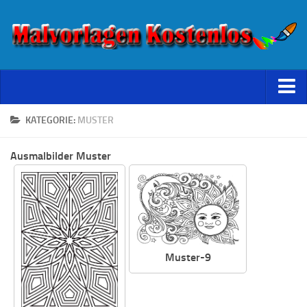
Starseite
KATEGORIE:
MUSTER
Datenschutz
Ausmalbilder Muster
Muster-9