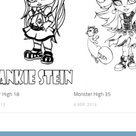
 High 18
Monster High 35
013
6 ABR, 2013