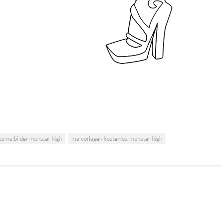
usmalbilder monster high
malvorlagen kostenlos monster high