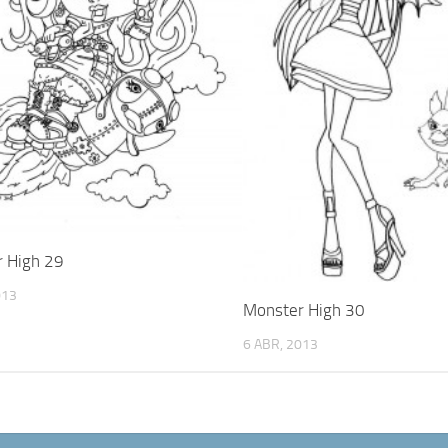
 High 29
013
Monster High 30
6 ABR, 2013