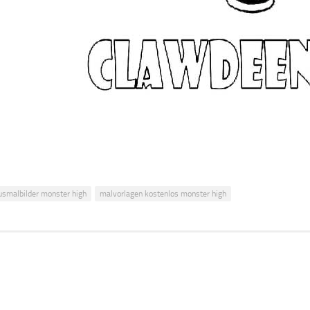
usmalbilder monster high
malvorlagen kostenlos monster high