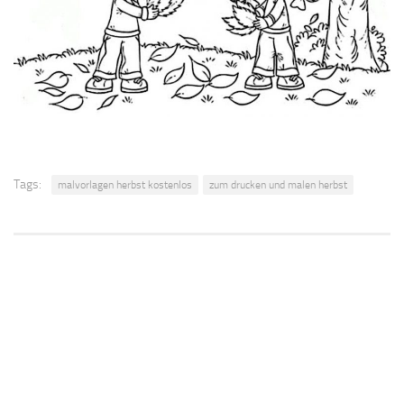
Tags:
malvorlagen herbst kostenlos
zum drucken und malen herbst