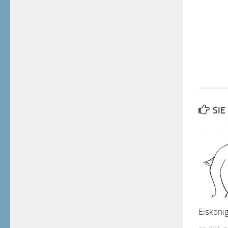
SIE
Eisköni