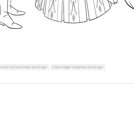
rucken und ausmalen eiskönigin
malvorlagen kostenlos eiskönigin