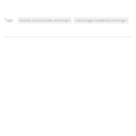
Tags:
drucken und ausmalen eiskönigin
malvorlagen kostenlos eiskönigin