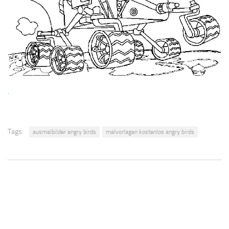
.
Tags:
ausmalbilder angry birds
malvorlagen kostenlos angry birds