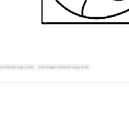
usmalbilder angry birds
malvorlagen kostenlos angry birds