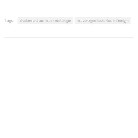
Tags:
drucken und ausmalen eiskönigin
malvorlagen kostenlos eiskönigin