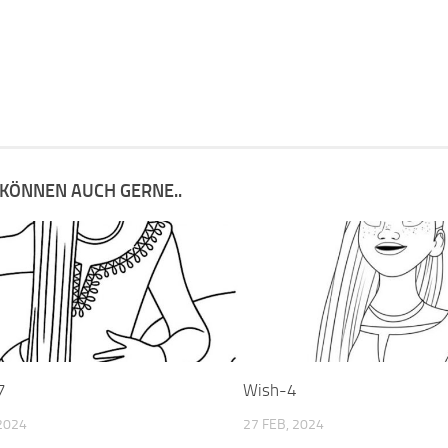
 KÖNNEN AUCH GERNE..
7
Wish-4
2024
27 FEB, 2024