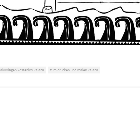
alvorlagen kostenlos vaiana
zum drucken und malen vaiana