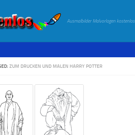
Ausmalbilder Malvorlagen kostenlos
GED:
ZUM DRUCKEN UND MALEN HARRY POTTER