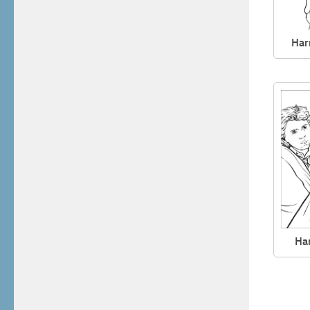
Har
Har