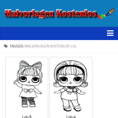
Starseite
TAGGED:
MALVORLAGEN KOSTENLOS LOL
Datenschutz
Lol-5
Lol-4