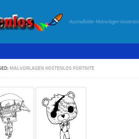
Ausmalbilder Malvorlagen kostenlos
GED:
MALVORLAGEN KOSTENLOS FORTNITE