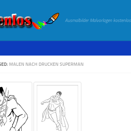
Ausmalbilder Malvorlagen kostenlos
GED:
MALEN NACH DRUCKEN SUPERMAN