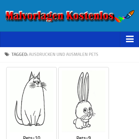
Starseite
TAGGED:
AUSDRUCKEN UND AUSMALEN PETS
Datenschutz
Pets-10
Pets-9