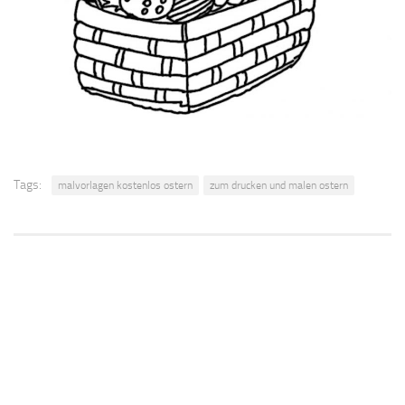
Tags:
malvorlagen kostenlos ostern
zum drucken und malen ostern