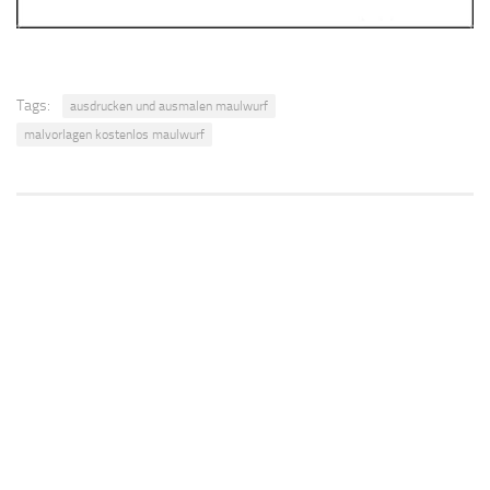
Tags:
ausdrucken und ausmalen maulwurf
malvorlagen kostenlos maulwurf