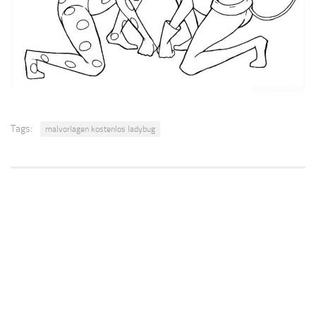
Tags:
malvorlagen kostenlos ladybug