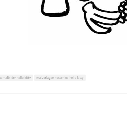
usmalbilder hello kitty
malvorlagen kostenlos hello kitty