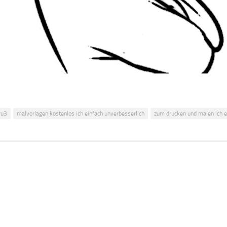
ru3
malvorlagen kostenlos ich einfach unverbesserlich
zum drucken und malen ich e