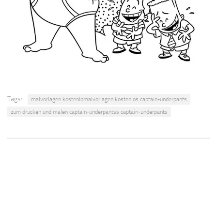
Tags:
malvorlagen kostenlomalvorlagen kostenlos captain-underpants
zum drucken und malen captain-underpantss captain-underpants