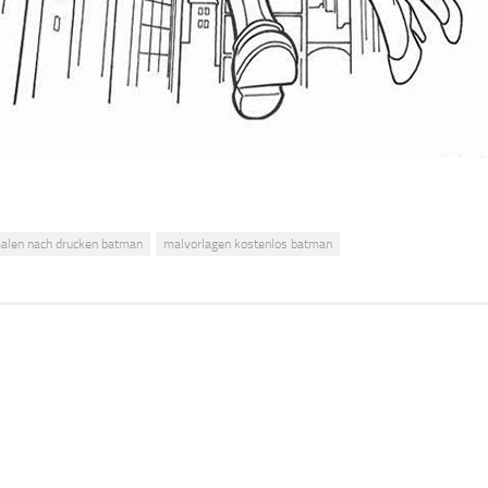
alen nach drucken batman
malvorlagen kostenlos batman