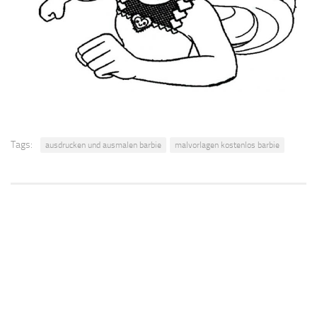
Tags:
ausdrucken und ausmalen barbie
malvorlagen kostenlos barbie