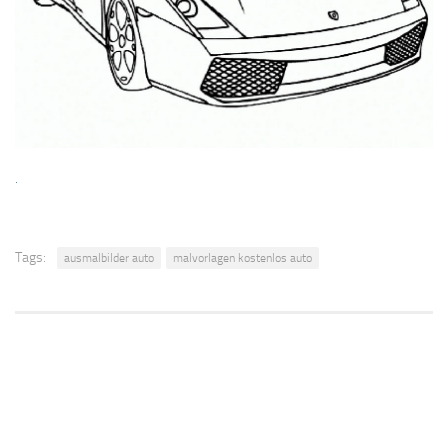
.
Tags:
ausmalbilder auto
malvorlagen kostenlos auto