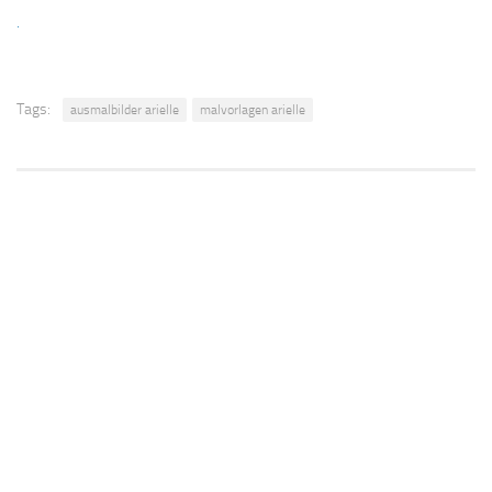
.
Tags:
ausmalbilder arielle
malvorlagen arielle